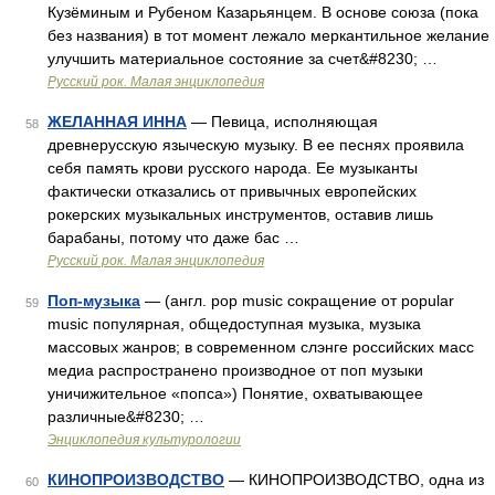
Кузёминым и Рубеном Казарьянцем. В основе союза (пока
без названия) в тот момент лежало меркантильное желание
улучшить материальное состояние за счет&#8230; …
Русский рок. Малая энциклопедия
ЖЕЛАННАЯ ИННА
— Певица, исполняющая
58
древнерусскую языческую музыку. В ее песнях проявила
себя память крови русского народа. Ее музыканты
фактически отказались от привычных европейских
рокерских музыкальных инструментов, оставив лишь
барабаны, потому что даже бас …
Русский рок. Малая энциклопедия
Поп-музыка
— (англ. pop music сокращение от popular
59
music популярная, общедоступная музыка, музыка
массовых жанров; в современном слэнге российских масс
медиа распространено производное от поп музыки
уничижительное «попса») Понятие, охватывающее
различные&#8230; …
Энциклопедия культурологии
КИНОПРОИЗВОДСТВО
— КИНОПРОИЗВОДСТВО, одна из
60