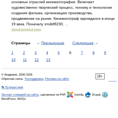
основных отраслей кинематографии. Включает
художественно творческий процесс, технику и технологии
создания фильма, организацию производства,
продвижение на рынке. Кинематограф зарождался в конце
19 века. Поначалу это&#8230; …
Энциклопедия кино
Страницы
←
Предыдущая
Следующая
→
1
2
3
4
5
6
7
8
9
10
11
12
13
© Академик, 2000-2026
18+
Обратная связь:
Техподдержка
,
Реклама на сайте
👣 Путешествия
Экспорт словарей на сайты
, сделанные на PHP,
Joomla,
Drupal,
WordPress, MODx.