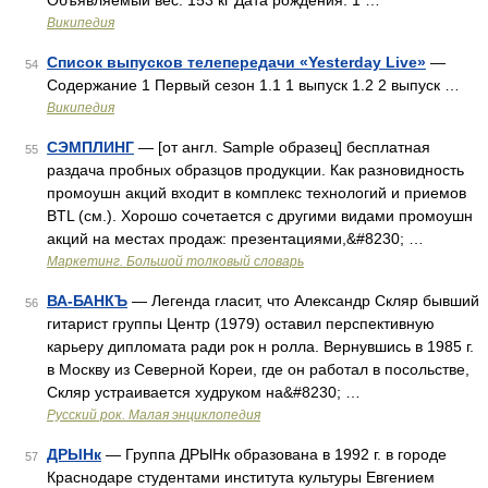
Объявляемый вес: 153 кг Дата рождения: 1 …
Википедия
Список выпусков телепередачи «Yesterday Live»
—
54
Содержание 1 Первый сезон 1.1 1 выпуск 1.2 2 выпуск …
Википедия
СЭМПЛИНГ
— [от англ. Sample образец] бесплатная
55
раздача пробных образцов продукции. Как разновидность
промоушн акций входит в комплекс технологий и приемов
BTL (см.). Хорошо сочетается с другими видами промоушн
акций на местах продаж: презентациями,&#8230; …
Маркетинг. Большой толковый словарь
ВА-БАНКЪ
— Легенда гласит, что Александр Скляр бывший
56
гитарист группы Центр (1979) оставил перспективную
карьеру дипломата ради рок н ролла. Вернувшись в 1985 г.
в Москву из Северной Кореи, где он работал в посольстве,
Скляр устраивается худруком на&#8230; …
Русский рок. Малая энциклопедия
ДРЫНк
— Группа ДРЫНк образована в 1992 г. в городе
57
Краснодаре студентами института культуры Евгением